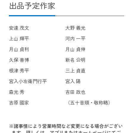
出品予定作家
安達 茂文
大野 義光
上山 輝平
河内 一平
月山 貞利
月山 貞伸
久保 善博
新名 公明
根津 秀平
三上 貞直
宮入小左衛門行平
宮入 陽
森光 秀
吉田 政也
吉原 國家
（五十音順・敬称略）
※諸事情により営業時間など変更になる場合がござい
ます。詳しくは、アプリまたはホームページにてご