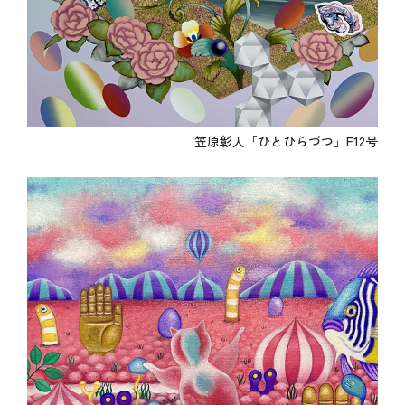
笠原彰人「ひとひらづつ」F12号