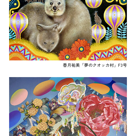
香月祐美「夢のクオッカ村」F3号