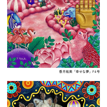
香月祐美「幸せな夢」F4号