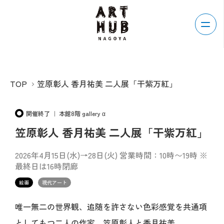
TOP
笠原彰人 香月祐美 二人展「干紫万紅」
開催終了 ｜ 本館8階 gallery α
笠原彰人 香月祐美 二人展「干紫万紅」
2026年4月15日(水)→28日(火) 営業時間：10時〜19時 ※
最終日は16時閉廊
絵画
現代アート
唯一無二の世界観、追随を許さない色彩感覚を共通項
としてもつ二人の作家、笠原彰人と香月祐美。