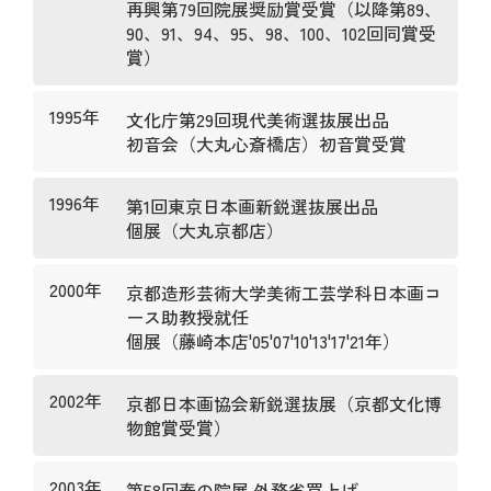
再興第79回院展奨励賞受賞（以降第89、
90、91、94、95、98、100、102回同賞受
賞）
1995年
文化庁第29回現代美術選抜展出品
初音会（大丸心斎橋店）初音賞受賞
1996年
第1回東京日本画新鋭選抜展出品
個展（大丸京都店）
2000年
京都造形芸術大学美術工芸学科日本画コ
ース助教授就任
個展（藤崎本店'05'07'10'13'17'21年）
2002年
京都日本画協会新鋭選抜展（京都文化博
物館賞受賞）
2003年
第58回春の院展 外務省買上げ