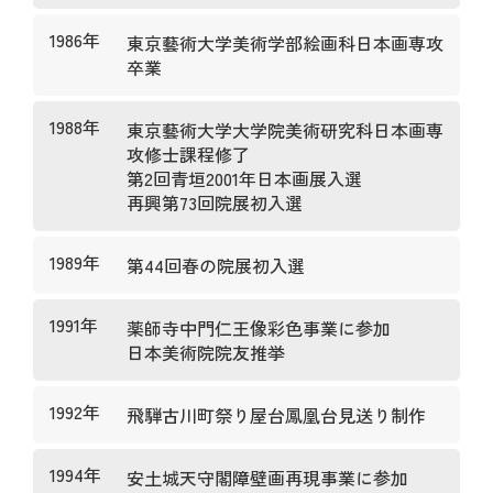
1986年
東京藝術大学美術学部絵画科日本画専攻
卒業
1988年
東京藝術大学大学院美術研究科日本画専
攻修士課程修了
第2回青垣2001年日本画展入選
再興第73回院展初入選
1989年
第44回春の院展初入選
1991年
薬師寺中門仁王像彩色事業に参加
日本美術院院友推挙
1992年
飛騨古川町祭り屋台鳳凰台見送り制作
1994年
安土城天守閣障壁画再現事業に参加