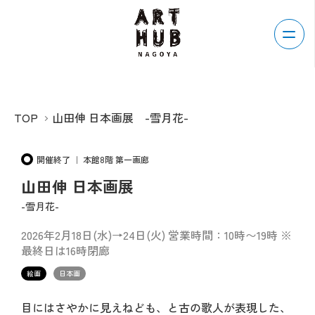
TOP
山田伸 日本画展 -雪月花-
開催終了 ｜ 本館8階 第一画廊
山田伸 日本画展
-雪月花-
2026年2月18日(水)→24日(火) 営業時間：10時〜19時 ※
最終日は16時閉廊
絵画
日本画
目にはさやかに見えねども、と古の歌人が表現した、