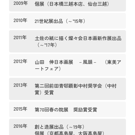
2009年
個展（日本橋三越本店、仙台三越）
2010年
21世紀展出品（～’15年）
2011年
土佐の紙に描く燦々会日本画新作展出品
（～’17年）
2012年
山田 伸日本画展 －風韻－ （東美ア
ートフェア）
2013年
第二回前田青邨顕彰中村奨学会（中村
賞）受賞
2015年
第70回春の院展 奨励賞受賞
2016年
創と造展出品（～19年）
個展（京都髙島屋、大阪髙島屋）