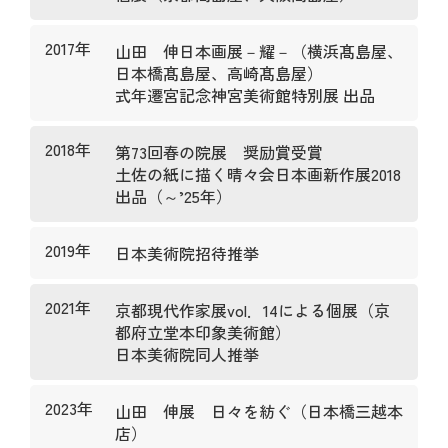
2017年
山田 伸日本画展－耀－（横浜髙島屋、
日本橋髙島屋、高崎髙島屋）
式年遷宮記念神宮美術館特別展 出品
2018年
第73回春の院展 奨励賞受賞
土佐の紙に描く晴々会日本画新作展2018
出品（～’25年）
2019年
日本美術院招待推挙
2021年
京都現代作家展vol．14による個展（京
都府立堂本印象美術館）
日本美術院同人推挙
2023年
山田 伸展 日々を紡ぐ（日本橋三越本
店）