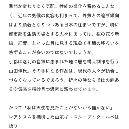
季節が変わりゆく気配。性能の進化を留めることな
く、近年の気候の変容も相まって、外気との遮断傾向
はより顕著となりつつある日本の住まいですが、特に
都市部を生活の場とする人々にあっては、桜の花や新
緑、紅葉、といった目に見える現象で季節の移ろいを
感ずることが多いのではないでしょうか。
京都は洛北の自然に恵まれた地に居を構え制作を行う
山田伸氏。その手になる作品は、現代の人々が頓着し
づらくなっているであろう、折々の時ならではの趣あ
る空気感を精妙且つ濃密に漂わせています。
かつて「私は天使を見たことがないから描かない」
レアリスムを標榜した画家ギュスターブ・クールベは
語り