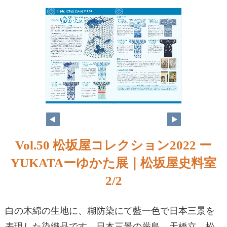
Vol.50 松坂屋コレクション2022 ー
YUKATAーゆかた展｜松坂屋史料室
2/2
白の木綿の生地に、糊防染にて藍一色で日本三景を
表現した染織品です。日本三景の厳島、天橋立、松