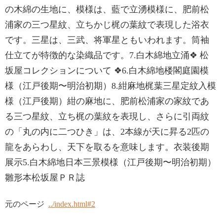
の木綿の生地に、模様は、藍で立湧模様に、肥前松
浦家の三つ星紋、立ちかじ梶の葉紋で表現した浴衣
です。三星は、三武、将軍星ともいわれます。筒袖
仕立てが特徴的な染織品です。7.白木綿地立涌❖ 松
坂屋コレクションについて ❖6.白木綿地楼閣庭園模
様（江戸後期〜明治初期）8.紺麻地梶葉三星定紋入模
様（江戸後期）紺の麻地に、肥前松浦家の家紋であ
る三つ星紋、立ち梶の葉紋を表現し、さらに引両紋
の「丸の内に二つひき」は、2本線が天に昇る2匹の
龍をあらわし、天下を取るを意味します。衣装後期
展示5.白木綿地日本三景模様（江戸後期〜明治初期）
雛形本松坂屋ＰＲ誌
元のページ
../index.html#2