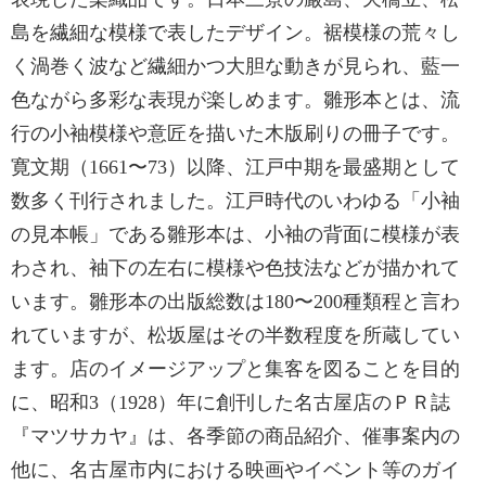
島を繊細な模様で表したデザイン。裾模様の荒々し
く渦巻く波など繊細かつ大胆な動きが見られ、藍一
色ながら多彩な表現が楽しめます。雛形本とは、流
行の小袖模様や意匠を描いた木版刷りの冊子です。
寛文期（1661〜73）以降、江戸中期を最盛期として
数多く刊行されました。江戸時代のいわゆる「小袖
の見本帳」である雛形本は、小袖の背面に模様が表
わされ、袖下の左右に模様や色技法などが描かれて
います。雛形本の出版総数は180〜200種類程と言わ
れていますが、松坂屋はその半数程度を所蔵してい
ます。店のイメージアップと集客を図ることを目的
に、昭和3（1928）年に創刊した名古屋店のＰＲ誌
『マツサカヤ』は、各季節の商品紹介、催事案内の
他に、名古屋市内における映画やイベント等のガイ