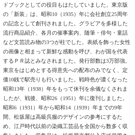
ドブックとしての役目もはたしていました。東京版
の「新装」は、昭和10（1935）年に会社創立25周年
の記念として創刊されました。グラビアを多様した
流行商品紹介、各月の催事案内、随筆・俳句・童話
など文芸読み物の3つが柱でした。表紙を飾った女性
の画像と相まって新鮮な感動を呼び、わが国を代表
するＰＲ誌とみなされました。発行部数は3万部強。
東京をはじめとする得意先への配布のみでなく、定
価10銭で駅売りも行いました。戦時色が濃くなった
昭和13年（1938）年をもって休刊を余儀なくされま
したが、戦後、昭和26（1951）年に復刊しました。
昭和6（1931）年から昭和14（1939）年までの9年
間、松坂屋は高級呉服のデザインの参考にするた
め、江戸時代以前の染織工芸品を全国から数多く収