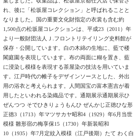
集しました。収集品は、松坂屋京都仕入店で保管さ
れ、後に「松坂屋コレクション」と呼ばれることと
なりました。国の重要文化財指定の衣裳も含む約
1,500点の松坂屋コレクションは、平成23（2011）年
より一般財団法人Ｊ.フロントリテイリング史料館が
保存・公開しています。白の木綿の生地に、藍で楼
閣庭園を表現しています。布の両面に糊を置き、藍
に浸染し模様を表現する茶屋染の技法を用いていま
す。江戸時代の帷子をデザインソースとした、外出
用の浴衣と考えられます。人間国宝の富本憲吉が着
用したといわれる染織品です。通期展示通期展示ひ
ぜんつつ そでひきりょうもんひ ぜんかじ正徳ひな形
正徳3（1713）年マツサカヤ昭和4（1929）年6月当世
模様 雛形宿の梅享保15（1730）年新装昭和
10（1935）年7月定紋入模様（江戸後期）たて わく白