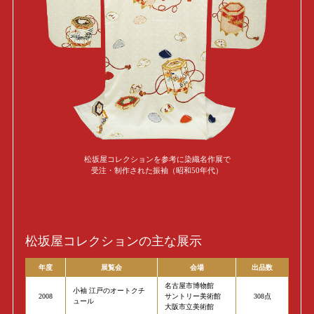
松坂屋コレクションを参考に染織名作展で
受注・制作された振袖（昭和50年代）
松坂屋コレクションの主な展示
年度
展覧会
会場
出品数
名古屋市博物館
小袖 江戸のオートクチ
2008
サントリー美術館
308点
ュール
大阪市立美術館