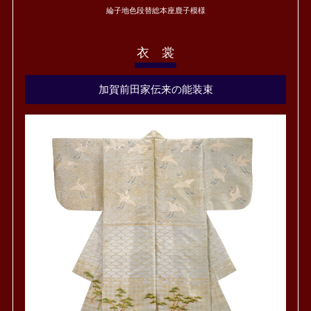
綸子地色段替総本座鹿子模様
衣 裳
加賀前田家伝来の能装束