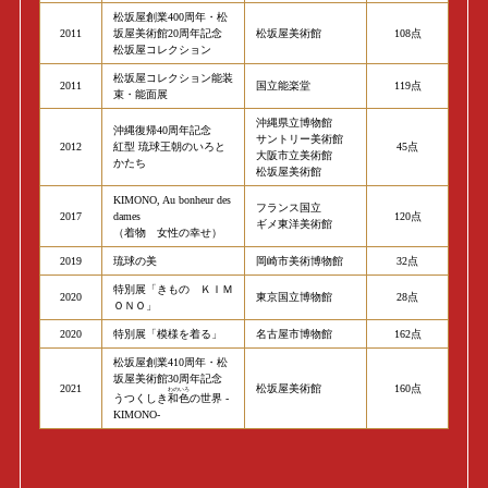
松坂屋創業400周年・松
2011
坂屋美術館20周年記念
松坂屋美術館
108点
松坂屋コレクション
松坂屋コレクション能装
2011
国立能楽堂
119点
束・能面展
沖縄県立博物館
沖縄復帰40周年記念
サントリー美術館
2012
紅型 琉球王朝のいろと
45点
大阪市立美術館
かたち
松坂屋美術館
KIMONO, Au bonheur des
フランス国立
2017
dames
120点
ギメ東洋美術館
（着物 女性の幸せ）
2019
琉球の美
岡崎市美術博物館
32点
特別展「きもの ＫＩＭ
2020
東京国立博物館
28点
ＯＮＯ」
2020
特別展「模様を着る」
名古屋市博物館
162点
松坂屋創業410周年・松
坂屋美術館30周年記念
2021
松坂屋美術館
160点
わのいろ
うつくしき
和色
の世界 -
KIMONO-