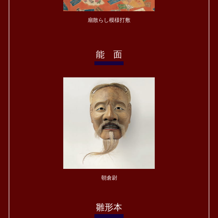
扇散らし模様打敷
能 面
朝倉尉
雛形本