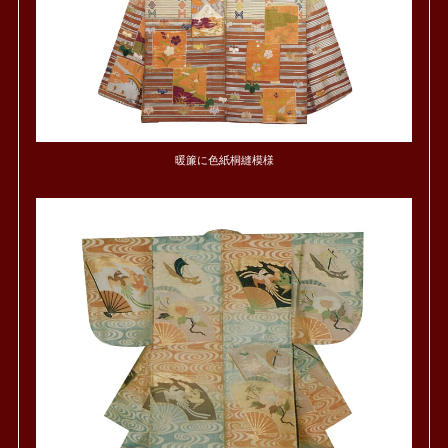
暖簾に色紙桐縫模様