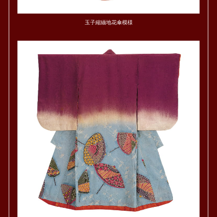
玉子縮緬地花傘模様