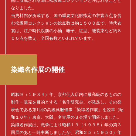
館に収蔵される際に松坂屋コレクションと呼ばれることと
なりました。
当史料館が所蔵する、国の重要文化財指定の衣裳５点を含
む松坂屋コレクションの総点数は約１５００点で、時代衣
裳は、江戸時代以前の小袖、帷子、紅型、能装束など約８
００点を数え、全国有数といわれています。
染織名作展の開催
昭和９（１９３４）年、京都仕入店内に最高級のきものの
制作・販売を目的とする「名作研究会」が発足し、その発
表会である第1回の高級呉服催事「染織名作展」を翌年（昭
和１０年）東京、大阪、名古屋の３会場で開催しました。
染織名作展は、戦争により昭和１３（１９３８）年の第３
回展のあと一時中断しましたが、昭和２５（１９５０）年