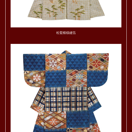
松鷲模様縫箔