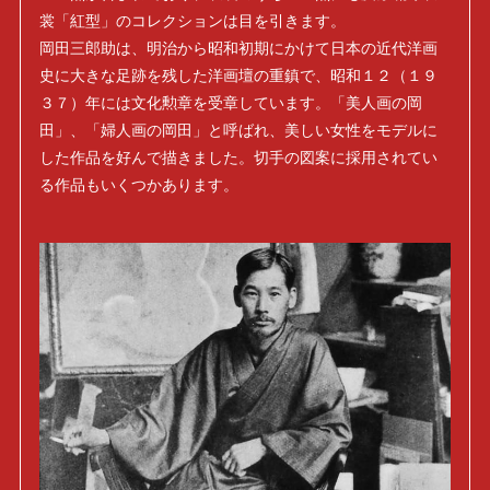
裳「紅型」のコレクションは目を引きます。
岡田三郎助は、明治から昭和初期にかけて日本の近代洋画
史に大きな足跡を残した洋画壇の重鎮で、昭和１２（１９
３７）年には文化勲章を受章しています。「美人画の岡
田」、「婦人画の岡田」と呼ばれ、美しい女性をモデルに
した作品を好んで描きました。切手の図案に採用されてい
る作品もいくつかあります。