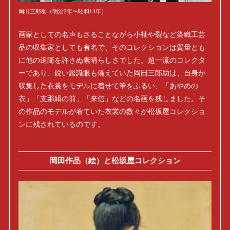
岡田三郎助（明治2年〜昭和14年）
画家としての名声もさることながら小袖や裂など染織工芸
品の収集家としても有名で、そのコレクションは質量とも
に他の追随を許さぬ素晴らしさでした。超一流のコレクタ
ーであり、鋭い鑑識眼も備えていた岡田三郎助は、自身が
収集した衣裳をモデルに着せて筆をふるい、「あやめの
衣」「支那絹の前」「来信」などの名画を残しました。そ
の作品のモデルが着ていた衣裳の数々が松坂屋コレクショ
ンに残されているのです。
岡田作品（絵）と松坂屋コレクション