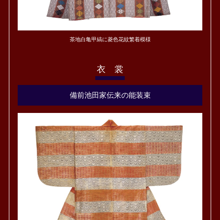
茶地白亀甲縞に菱色花紋繁着模様
衣 裳
備前池田家伝来の能装束