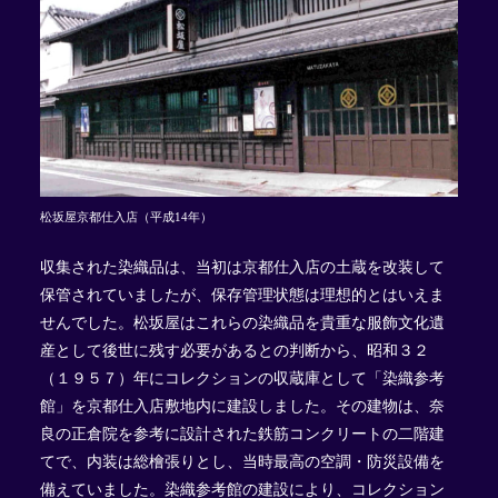
松坂屋京都仕入店（平成14年）
収集された染織品は、当初は京都仕入店の土蔵を改装して
保管されていましたが、保存管理状態は理想的とはいえま
せんでした。松坂屋はこれらの染織品を貴重な服飾文化遺
産として後世に残す必要があるとの判断から、昭和３２
（１９５７）年にコレクションの収蔵庫として「染織参考
館」を京都仕入店敷地内に建設しました。その建物は、奈
良の正倉院を参考に設計された鉄筋コンクリートの二階建
てで、内装は総檜張りとし、当時最高の空調・防災設備を
備えていました。染織参考館の建設により、コレクション