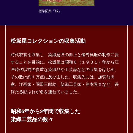
標準図案「城」
松坂屋コレクションの収集活動
時代衣裳を収集し、染織意匠の向上と優秀呉服の制作に資
することを目的に、松坂屋は昭和６（１９３１）年から江
戸時代以前の貴重な染織品や工芸品などの収集をはじめ、
その数は約１万点に及びました。収集先には、加賀前田
家、洋画家・岡田三郎助、染織工芸家・岸本景春など、錚
錚たる顔ぶれが名を連ねていました。
昭和6年から9年間で収集した
染織工芸品の数々