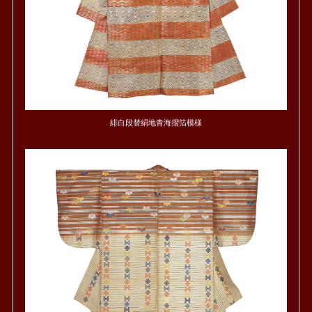
緋白段替絹地青海摺箔模様