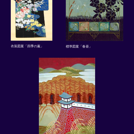
衣装図案「四季の薫」
標準図案「春昼」