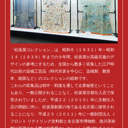
「松坂屋コレクション」は、昭和６（１９３１）年～昭和
１４（１９３９）年までの９年間、松坂屋が高級呉服のデ
ザインの参考にするため、全国から数多く収集した江戸時
代以前の染織工芸品（時代衣裳を中心に、染織裂、雛形
本、能面など）のコレクションの総称です。
これらの収集品は戦中・戦後を通して企業秘密ということ
もあり、一般公開されることなく、松坂屋京都仕入店で保
管されていましたが、平成２２（２０１０）年に京都仕入
店の閉鎖に伴い、松坂屋創業の地である名古屋に移管され
ることになり、平成２３（２０１１）年に一般財団法人 Ｊ.
フロント リテイリング史料館と名古屋市博物館、徳川美術