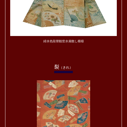
緋水色段替観世水扇散し模様
裂
（きれ）