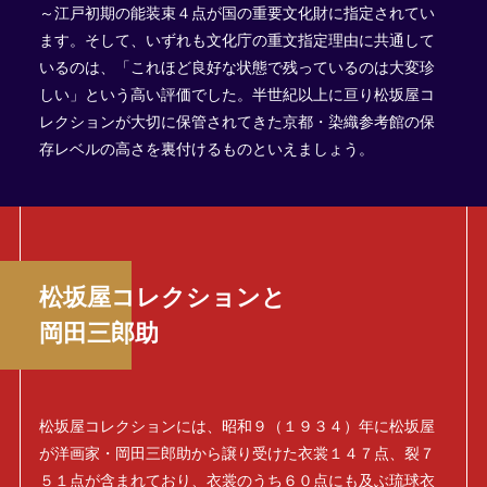
～江戸初期の能装束４点が国の重要文化財に指定されてい
ます。そして、いずれも文化庁の重文指定理由に共通して
いるのは、「これほど良好な状態で残っているのは大変珍
しい」という高い評価でした。半世紀以上に亘り松坂屋コ
レクションが大切に保管されてきた京都・染織参考館の保
存レベルの高さを裏付けるものといえましょう。
松坂屋コレクションと
岡田三郎助
松坂屋コレクションには、昭和９（１９３４）年に松坂屋
が洋画家・岡田三郎助から譲り受けた衣裳１４７点、裂７
５１点が含まれており、衣裳のうち６０点にも及ぶ琉球衣