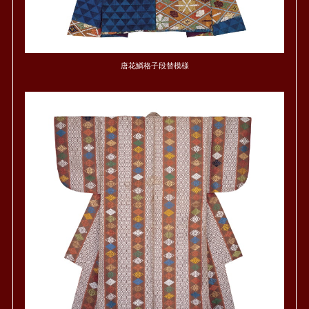
唐花鱗格子段替模様