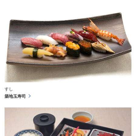
すし
築地玉寿司