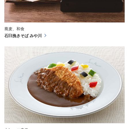
蕎麦、和食
石臼挽きそば みや川