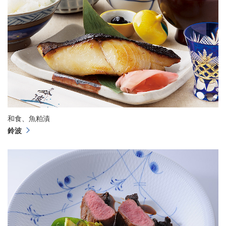
和食、魚粕漬
鈴波