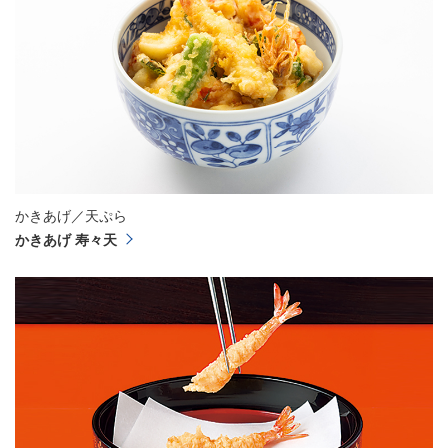
かきあげ／天ぷら
かきあげ 寿々天