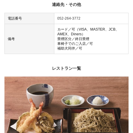
連絡先・その他
電話番号
052-264-3772
カード／可（VISA、MASTER、JCB、
AMEX、Diners）
備考
禁煙区分／終日禁煙
車椅子でのご入店／可
補助犬同伴／可
レストラン一覧