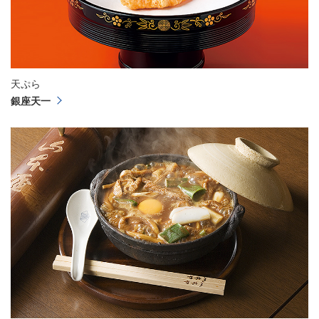
天ぷら
銀座天一