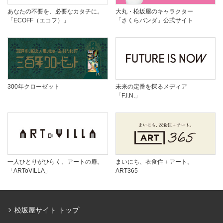
あなたの不要を、必要なカタチに。
大丸・松坂屋のキャラクター
「ECOFF（エコフ）」
「さくらパンダ」公式サイト
300年クローゼット
未来の定番を探るメディア
「F.I.N.」
一人ひとりがひらく、アートの扉。
まいにち、衣食住＋アート。
「ARToVILLA」
ART365
松坂屋サイト トップ