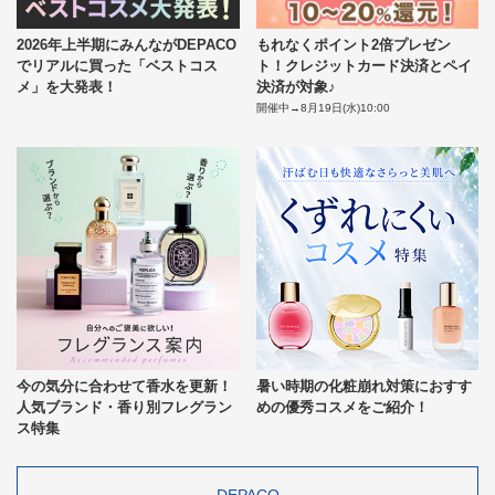
2026年上半期にみんながDEPACO
もれなくポイント2倍プレゼン
でリアルに買った「ベストコス
ト！クレジットカード決済とペイ
メ」を大発表！
決済が対象♪
開催中→8月19日(水)10:00
今の気分に合わせて香水を更新！
暑い時期の化粧崩れ対策におすす
人気ブランド・香り別フレグラン
めの優秀コスメをご紹介！
ス特集
DEPACO