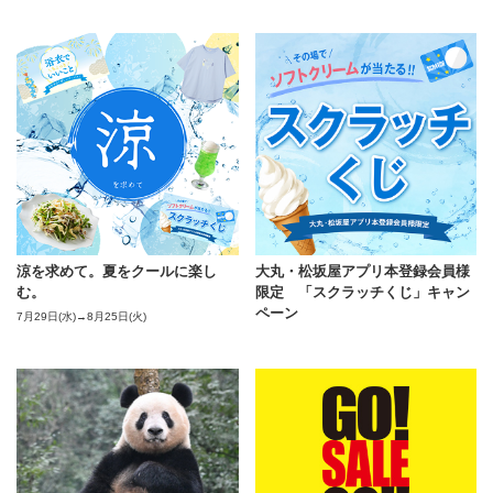
美
ご
涼を求めて。夏をクールに楽し
大丸・松坂屋アプリ本登録会員様
む。
限定 「スクラッチくじ」キャン
ペーン
7月29日(水)→8月25日(火)