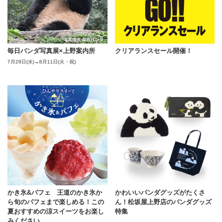
レ
最
毎日パンダ写真展×上野案内所
クリアランスセール開催！
7月29日(水)→8月11日(火・祝)
コ
最
かき氷&パフェ 王道のかき氷か
かわいいパンダグッズがたくさ
ら旬のパフェまで楽しめる！この
ん！松坂屋上野店のパンダグッズ
夏おすすめの涼スイーツをお楽し
特集
みください。