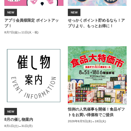
NEW
NEW
アプリ会員様限定 ポイントアッ
せっかくポイント貯めるなら！ア
せ
プ！
プリより、もっとお得に！
プ
8月7日(金)→11日(火・祝)
涼
恒例の人気催事を開催！食品ギフ
む
NEW
トをお買い得価格でご提供
7月
8月の催し物案内
2026年8月5日(水)→18日(火)
8月1日(土)→31日(月)