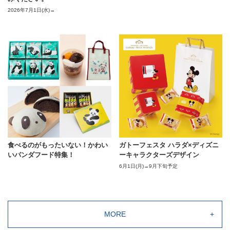
2026年7月1日(水)→
【
豊
食べるのがもったいない！かわい
ガトーフェスタ ハラダ×ディズニ
いパンダフード特集！
ーキャラクターズデザイン
6月1日(月)→9月下旬予定
MORE