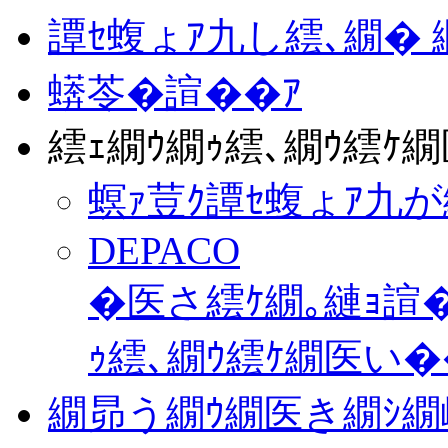
譚ｾ蝮ょｱ九し繧､繝�
蠎苓�諠��ｱ
繧ｪ繝ｳ繝ｩ繧､繝ｳ繧ｹ
螟ｧ荳ｸ譚ｾ蝮ょｱ九が
DEPACO
�医さ繧ｹ繝｡縺ｮ諠
ｩ繧､繝ｳ繧ｹ繝医い
繝昴う繝ｳ繝医き繝ｼ繝