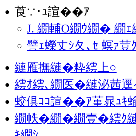
莨∵･ｭ諠��ｱ
J. 繝輔Ο繝ｳ繝� 繝
譬ｪ蠑丈ｼ夂､ｾ 螟ｧ
縺雁撫縺�粋繧上○
繧ｵ繧､繝医�縺泌茜逕
蛟倶ｺｺ諠��ｱ菫晁ｭｷ
繝帙�繝�繝壹�繧ｸ縺
ｷ繝ｼ