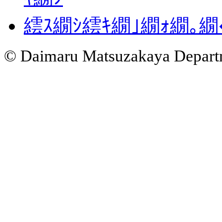
繧ｽ繝ｼ繧ｷ繝｣繝ｫ繝｡
© Daimaru Matsuzakaya Departm