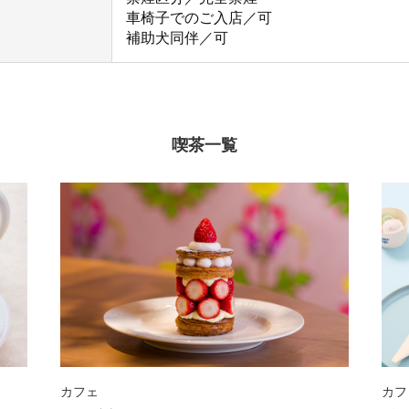
車椅子でのご入店／可
補助犬同伴／可
喫茶一覧
カフェ
カフ