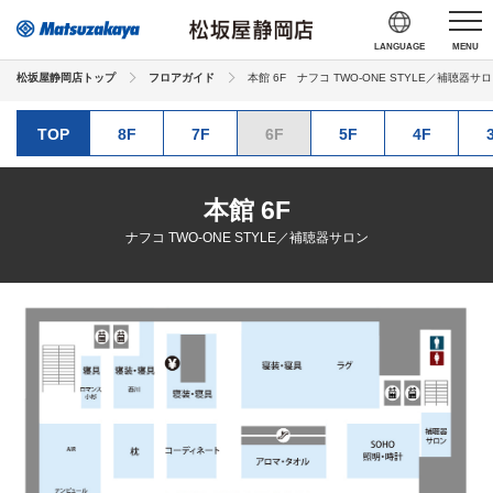
LANGUAGE
MENU
松坂屋静岡店トップ
フロアガイド
本館 6F　ナフコ TWO-ONE STYLE／補聴器サ
TOP
8F
7F
6F
5F
4F
本館 6F
ナフコ TWO-ONE STYLE／補聴器サロン