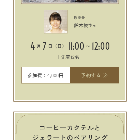
珈空暈
鈴木樹
さん
4
7
11:00
12:00
月
日（日）
〜
［ 先着12名 ］
参加費：4,000円
予約する
コーヒーカクテルと
ジェラートのペアリング