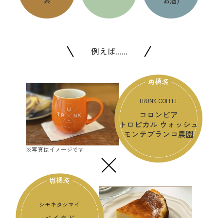
系
お酒)
例えば......
TRUNK COFFEE
コロンビア
トロピカル ウォッシュ
モンテブランコ農園
※写真はイメージです
シモキタシマイ