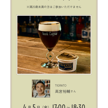
※満20歳未満の方はご参加いただけません
TIGRATO
高宮裕輔
さん
4
5
17:00
18:30
月
日（金）
〜