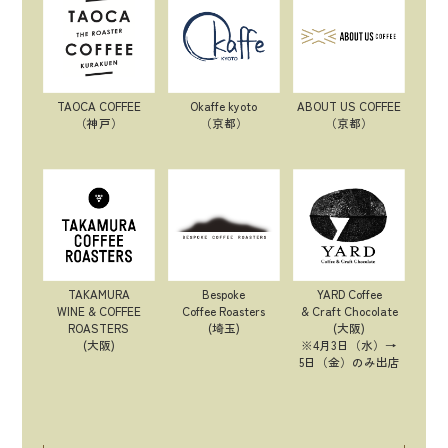
TAOCA COFFEE
Okaffe kyoto
ABOUT US COFFEE
（神戸）
（京都）
（京都）
TAKAMURA
Bespoke
YARD Coffee
WINE & COFFEE
Coffee Roasters
& Craft Chocolate
ROASTERS
(埼玉)
(大阪)
(大阪)
※4月3日（水）→
5日（金）のみ出店