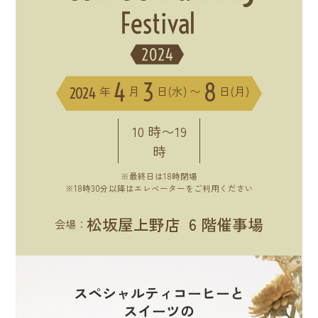
4
3
8
年
月
日(水) 〜
日(月)
2024
10 時〜19
時
※最終日は18時閉場
※18時30分以降はエレベーターをご利用ください
松坂屋上野店 6 階催事場
会場：
スペシャルティコーヒーと
スイーツの