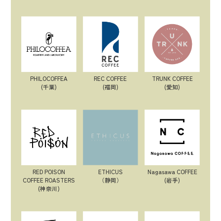
PHILOCOFFEA
REC COFFEE
TRUNK COFFEE
(千葉)
(福岡)
(愛知)
RED POISON
ETHICUS
Nagasawa COFFEE
COFFEE ROASTERS
（静岡）
(岩手)
(神奈川)