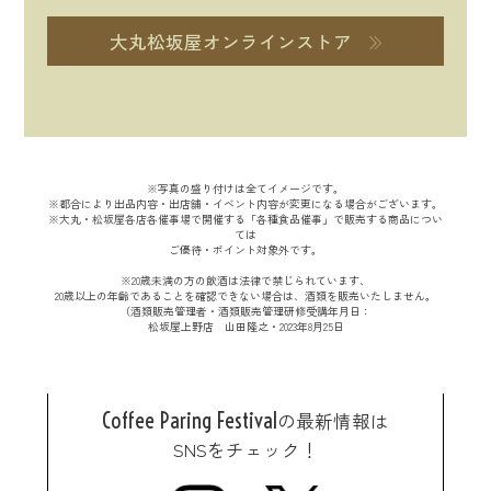
大丸松坂屋オンラインストア
※写真の盛り付けは全てイメージです。
※都合により出品内容・出店舗・イベント内容が変更になる場合がございます。
※大丸・松坂屋各店各催事場で開催する「各種食品催事」で販売する商品につい
ては
ご優待・ポイント対象外です。
※20歳未満の方の飲酒は法律で禁じられています、
20歳以上の年齢であることを確認できない場合は、酒類を販売いたしません。
（酒類販売管理者・酒類販売管理研修受講年月日：
松坂屋上野店 山田隆之・2023年8月25日
Coffee Paring Festival
の最新情報は
SNSをチェック！