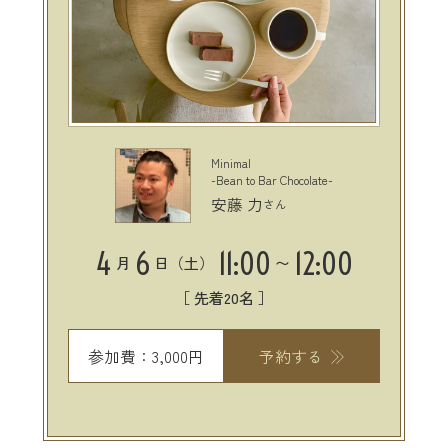
Minimal
-Bean to Bar Chocolate-
安藤 力
さん
4
6
11:00
12:00
月
日（土）
〜
［ 先着20名 ］
参加費：3,000円
予約する